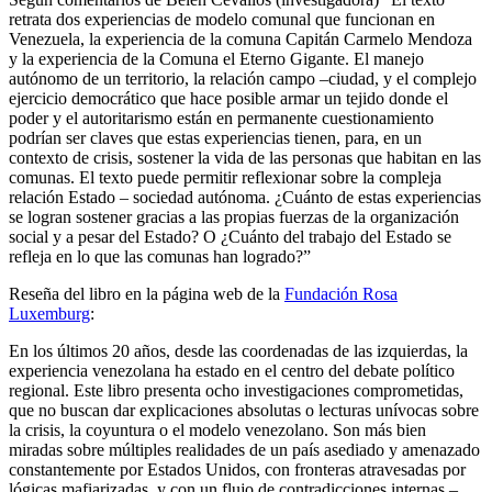
retrata dos experiencias de modelo comunal que funcionan en
Venezuela, la experiencia de la comuna Capitán Carmelo Mendoza
y la experiencia de la Comuna el Eterno Gigante. El manejo
autónomo de un territorio, la relación campo –ciudad, y el complejo
ejercicio democrático que hace posible armar un tejido donde el
poder y el autoritarismo están en permanente cuestionamiento
podrían ser claves que estas experiencias tienen, para, en un
contexto de crisis, sostener la vida de las personas que habitan en las
comunas. El texto puede permitir reflexionar sobre la compleja
relación Estado – sociedad autónoma. ¿Cuánto de estas experiencias
se logran sostener gracias a las propias fuerzas de la organización
social y a pesar del Estado? O ¿Cuánto del trabajo del Estado se
refleja en lo que las comunas han logrado?”
Reseña del libro en la página web de la
Fundación Rosa
Luxemburg
:
En los últimos 20 años, desde las coordenadas de las izquierdas, la
experiencia venezolana ha estado en el centro del debate político
regional. Este libro presenta ocho investigaciones comprometidas,
que no buscan dar explicaciones absolutas o lecturas unívocas sobre
la crisis, la coyuntura o el modelo venezolano. Son más bien
miradas sobre múltiples realidades de un país asediado y amenazado
constantemente por Estados Unidos, con fronteras atravesadas por
lógicas mafiarizadas, y con un flujo de contradicciones internas –