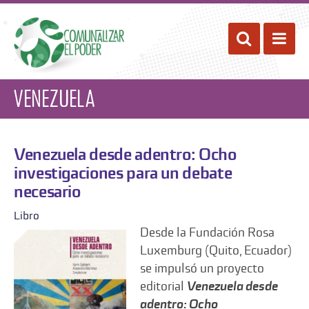
Pasar
al
Desplegar 
Despl
contenido
principal
Venezuela
Venezuela desde adentro: Ocho
investigaciones para un debate
necesario
Libro
Desde la Fundación Rosa
Luxemburg (Quito, Ecuador)
se impulsó un proyecto
editorial
Venezuela desde
adentro: Ocho