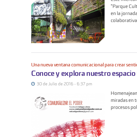
"Parque Cult
en la jornad
colaborativa 
Una nueva ventana comunicacional para crear sent
Conoce y explora nuestro espacio 
30 de Julio de 2016 - 6:37 pm
Homenajeamo
miradas en t
procesos pol