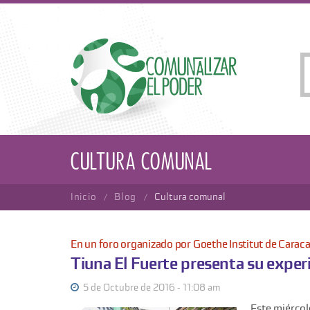
Pasar
al
contenido
principal
Cultura comunal
Inicio
Blog
Cultura comunal
En un foro organizado por Goethe Institut de Carac
Tiuna El Fuerte presenta su experi
5 de Octubre de 2016 - 11:08 am
Este miércol