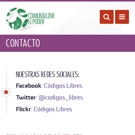
Pasar
al
Desplegar 
Despl
contenido
principal
Contacto
Nuestras redes sociales:
Facebook
:
Códigos Libres
Twitter
:
@codigos_libres
Flickr
:
Códigos Libres